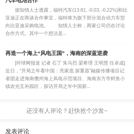
汽车电池合作
据知情人士透露，福特汽车(13.81, -0.03, -0.22%)和比
亚迪正在商谈合作事宜，福特将为旗下部分混合动力车型
值得一提的是，不少专家都关注到，今年几套
向比亚迪采购电池。 知情人士称，两家公司仍在讨论
合作方式。其中一个想法是...
作文题的提示都简洁明了，不再长篇大论。“作文题
不在题干上设置障碍，考生审题发生根本性错误的
可能性不大，体现了考题的公平公正。”中山大学中
再造一个海上“风电王国”，海南的深蓝逆袭
文系主任彭玉平说。
[环球网报道 记者 石丁 朱马烈 梁希理 王明慧 任卓成]
近日，“开局之年看中国：亮家底 探重器”融媒传播项目记
者团走进海南儋州海上风电示范项目、海南东方市鳄鱼小
镇农光互补园区，探访开局之年中国新...
考查能力：摒弃套路化写作，聚焦真思考真表
达
6月7日，在南京市第九中学考点，考生参加完首场
发表评论