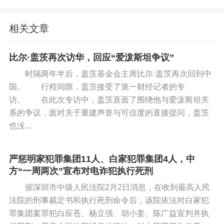
此外，北京卷点明“无论是个人的阅读与成长，
相关文章
还是国家、社会的发展，都需要做好规划，循序渐
进”；上海卷则围绕“科技改造世界时，也改造着我们
比尔·盖茨再次访华，回应“爱泼斯坦争议”
的想象”，这些题目都紧密联系时政热点和现实生
时隔两年半后，盖茨基金会主席比尔·盖茨再次回到中
活，具有鲜明的时代特色。
国。 行程间隙，盖茨接受了第一财经记者的专
访。 在此次专访中，盖茨直面了围绕他与爱泼斯坦关
系的争议，面对关于重建声誉与可信度的直接提问，盖茨
“这些试题注重以‘小切口’联通‘大视野’，推动学
也没...
生思考个人成长经历与国家、民族未来之间的关
系，融入积极向上的价值观，体现了强烈的社会责
严惩明家犯罪集团11人、白家犯罪集团4人，中
任感。”人民教育出版社副总编辑朱于国说。
方“一周两次”宣布对电诈犯执行死刑
据深圳市中级人民法院2月2日消息，在收到最高人民
法院的刑事裁定书和执行死刑命令后，该院依法对白家犯
罪集团案罪犯白应苍、杨立强、胡小姜、陈广益宣判并执
关注学生成长，具有人文关怀，是今年高考语