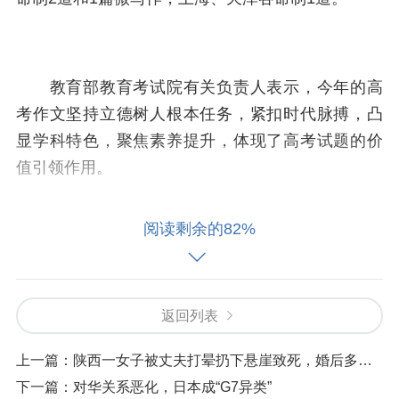
教育部教育考试院有关负责人表示，今年的高
考作文坚持立德树人根本任务，紧扣时代脉搏，凸
显学科特色，聚焦素养提升，体现了高考试题的价
值引领作用。
阅读剩余的82%
全国Ⅰ卷以“词语”为切入点，指出词语是表达思
想情感的载体，也是展现社会生活变化的窗口；全
国Ⅱ卷引导学生思考个人成长、社会发展、文明演进
返回列表
中，“风高浪急、惊涛骇浪”的应对之道。
上一篇：
陕西一女子被丈夫打晕扔下悬崖致死，婚后多次遭家暴，事发13天前申请离婚诉讼被驳回！家属发声：不要赔偿只望判他死刑
下一篇：
对华关系恶化，日本成“G7异类”