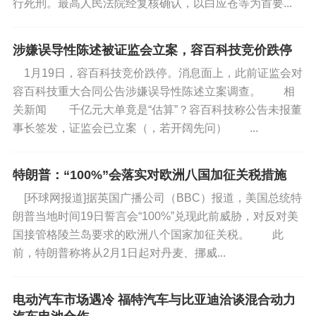
行死刑。最高人民法院经复核确认，以白应苍等为首要...
文作文的另一大特点。
涉嫌误导性陈述被证监会立案，容百科技竞价跌停
1月19日，容百科技竞价跌停。消息面上，此前证监会对
谈及今年的考题，北京四中雄安校区校长黄春
容百科技重大合同公告涉嫌误导性陈述立案调查。 相
形容是让考生“在生活场景中体验文字的韵味”。在他
关新闻 千亿元大单竟是“估算”？容百科技称公告未报董
看来，试题的语言情境都来源于生活，“命题不为难
事长签发，证监会已立案（，若开阔先问） ...
考生，而是处处替考生着想”。
特朗普：“100%”会落实对欧洲八国加征关税措施
[环球网报道]据英国广播公司（BBC）报道，美国总统特
朗普当地时间19日誓言会“100%”兑现此前威胁，对反对美
北京微写作题聚焦增强学生劳动意识、前往敬
国接管格陵兰岛要求的欧洲八个国家加征关税。 此
老院开展重阳节活动等主题，天津卷作文题提到画
前，特朗普称将从2月1日起对丹麦、挪威...
家以缤纷的色彩绘就美好画卷……这些主题与学生
的日常经历息息相关，更是德智体美劳全面发展的
电动汽车市场遇冷 福特汽车与比亚迪洽谈混合动力
生动映射。